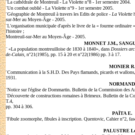
¨
La cathédrale de Montreuil - La Violette n°8 - 1er semestre 2004.
¨
Un combat oublié - La Violette n°9 - 1er semestre 2005.
¨
Géographie de Montreuil à travers les Edits de police -
La Violette
h
sur-Mer au Moyen-Âge - 2005.
¨
L'organisation municipale d'après le livre de la « fourme ordinaire 
l'histoire ;
Montreuil-sur-Mer au Moyen-Âge - 2005.
MONNET J.M., SANGU
¨
«La population montreuilloise de 1830 à 1840», dans
Dossiers arc
de-Calais,
n°21(1985), pp. 15 à 20 et n°22(1986) pp. 3 à 17.
MONIER R
¨
Communication à la S.H.D. Des Pays flamands, picards et wallons,
1931.
NORMAN
¨
Notice sur l'église de Dommartin. Bulletin de la Commission des An
¨
Découverte de constructions romaines à Brimeux. Bulletin de la C
T.4,
pp. 304 à 306.
PAÏTA E.
¨
Fibule zoomorphe, fibules à inscription. Quentovic, Cahier n°2, fas
PALUSTRE L