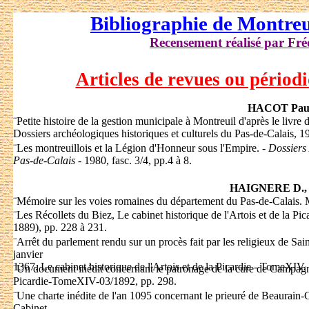
Bibliographie de Montreu
Recensement réalisé par F
Articles de revues ou périod
HACOT Pau
¨
Petite histoire de la gestion municipale à Montreuil d'après le livr
Dossiers archéologiques historiques et culturels du Pas-de-Calais, 19
¨
Les montreuillois et la Légion d'Honneur sous l'Empire. -
Dossiers 
Pas-de-Calais
- 1980, fasc. 3/4, pp.4 à 8.
HAIGNERE D.,
¨
Mémoire sur les voies romaines du département du Pas-de-Calais.
¨
Les Récollets du Biez, Le cabinet historique de l'Artois et de la 
1889), pp. 228 à 231.
¨
Arrêt du parlement rendu sur un procès fait par les religieux de Sai
janvier
1367. Le cabinet historique de l'Artois et de la Picardie - TomeXIV
¨
Un document inédit concernant le patronage de la cure de Campagne-
Picardie-TomeXIV-03/1892, pp. 298.
¨
Une charte inédite de l'an 1095 concernant le prieuré de Beaura
Cabinet