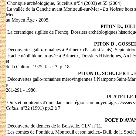
Chonique archéologique, Sucellus n°54 (2003) et 55 (2004).
¨
La vallée de la Canche avant Montreuil-sur-Mer -
La Violette
hors s
¨
Mer
au Moyen Âge - 2005.
PITON D., DILL
¨
La céramique sigillée de Frencq. Dossiers archéologiques historique
PITON D., GOSSEL
¨
Découvertes gallo-romaines à Brimeux (Pas-de-Calais), Septentrion,
¨
Hache néolithique trouvée à Brimeux, Dossiers Historiques, Archéo
et
de la Culture, 1975, fasc. 3, p. 18.
PITON D., SCHULER L.,
¨
Découvertes gallo-romaines mérovingiennes à Nampont-Saint-Marti
p.
281-291 - 1980.
PLATELLE 
¨
Ours et montreurs d'ours dans nos régions au moyen-âge.
Dossiers 
Calais
, n°32 (1991) pp.2 à 7.
POEY D'AVA
¨
Découverte de deniers de la Boisselle. CLV n°11.
¨
Les comtes de Ponthieu, Montreuil et son atelier.- Bull. de la Socié