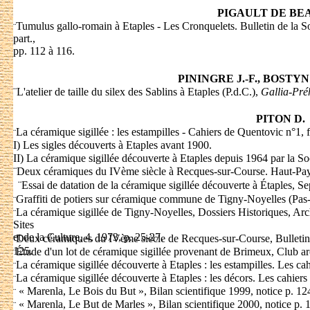
PIGAULT DE BE
Tumulus gallo-romain à Etaples - Les Cronquelets. Bulletin de la So
¨
part.,
pp. 112 à 116.
PININGRE J.-F., BOSTYN 
¨
L'atelier de taille du silex des Sablins à Etaples (P.d.C.),
Gallia-Préh
PITON D.
La céramique sigillée : les estampilles - Cahiers de Quentovic n°1, f
¨
I) Les sigles découverts à Etaples avant 1900.
II) La céramique sigillée découverte à Etaples depuis 1964 par la S
¨
Deux céramiques du IVème siècle à Recques-sur-Course. Haut-Pay
¨
Essai de datation de la céramique sigillée découverte à Étaples, Sep
Graffiti de potiers sur céramique commune de Tigny-Noyelles (Pas-d
¨
La céramique sigillée de Tigny-Noyelles, Dossiers Historiques, Arc
¨
Sites
et de la Culture, 4, 1973, p. 25-27.
Deux céramiques du IVème siècle de Recques-sur-Course, Bulletin H
¨
125.
Étude d'un lot de céramique sigillée provenant de Brimeux, Club ar
¨
La céramique sigillée découverte à Etaples : les estampilles. Les ca
¨
La céramique sigillée découverte à Etaples : les décors. Les cahiers
¨
« Marenla, Le Bois du But », Bilan scientifique 1999, notice p. 12
¨
« Marenla, Le But de Marles », Bilan scientifique 2000, notice p. 
¨