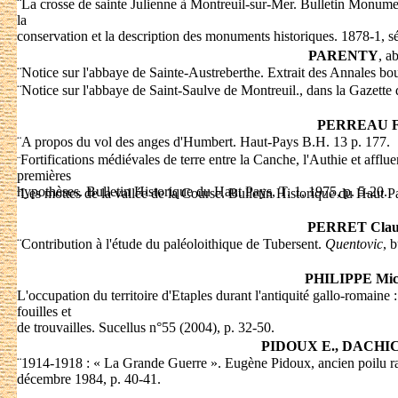
¨
La crosse de sainte Julienne à Montreuil-sur-Mer. Bulletin Monumen
la
conservation et la description des monuments historiques. 1878-1, sér
PARENTY
, a
¨
Notice sur l'abbaye de Sainte-Austreberthe. Extrait des Annales bou
¨
Notice sur l'abbaye de Saint-Saulve de Montreuil., dans la Gazette 
PERREAU F
¨
A propos du vol des anges d'Humbert. Haut-Pays B.H. 13 p. 177.
Fortifications médiévales de terre entre la Canche, l'Authie et afflue
¨
premières
hypothèses. Bulletin Historique du Haut Pays, T. 1, 1975, p. 5-20.
Les mottes de la vallée de la Course. Bulletin Historique du Haut P
¨
PERRET Clau
¨
Contribution à l'étude du paléoloithique de Tubersent.
Quentovic
, 
PHILIPPE Mic
L'occupation du territoire d'Etaples durant l'antiquité gallo-romaine 
fouilles et
de trouvailles. Sucellus n°55 (2004), p. 32-50.
PIDOUX E., DACHI
¨
1914-1918 : « La Grande Guerre ». Eugène Pidoux, ancien poilu ra
décembre 1984, p. 40-41.