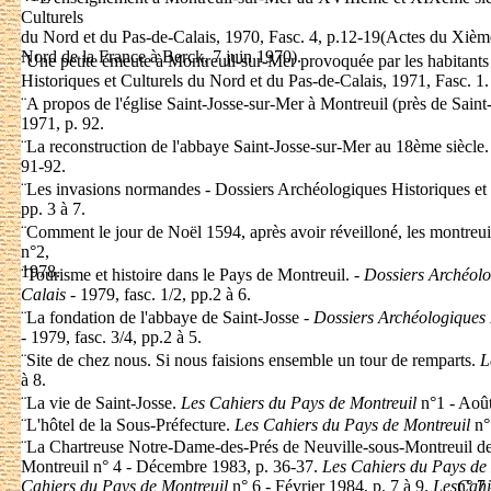
Culturels
du Nord et du Pas-de-Calais, 1970, Fasc. 4, p.12-19(Actes du Xièm
Nord de la France à Berck, 7 juin 1970).
¨
Une petite émeute à Montreuil-sur-Mer provoquée par les habitant
Historiques et Culturels du Nord et du Pas-de-Calais, 1971, Fasc. 1.
¨
A propos de l'église Saint-Josse-sur-Mer à Montreuil (près de Saint
1971, p. 92.
¨
La reconstruction de l'abbaye Saint-Josse-sur-Mer au 18ème siècle.
91-92.
¨
Les invasions normandes - Dossiers Archéologiques Historiques et C
pp. 3 à 7.
¨
Comment le jour de Noël 1594, après avoir réveilloné, les montreuil
n°2,
1978.
¨
Tourisme et histoire dans le Pays de Montreuil. -
Dossiers Archéolo
Calais
- 1979, fasc. 1/2, pp.2 à 6.
¨
La fondation de l'abbaye de Saint-Josse -
Dossiers Archéologiques 
- 1979, fasc. 3/4, pp.2 à 5.
¨
Site de chez nous. Si nous faisions ensemble un tour de remparts.
L
à 8.
¨
La vie de Saint-Josse.
Les Cahiers du Pays de Montreuil
n°1 - Août
¨
L'hôtel de la Sous-Préfecture.
Les Cahiers du Pays de Montreuil
n°
¨
La Chartreuse Notre-Dame-des-Prés de Neuville-sous-Montreuil de 
Montreuil n° 4 - Décembre 1983, p. 36-37.
Les Cahiers du Pays de
Cahiers du Pays de Montreuil
n° 6 - Février 1984, p. 7 à 9.
Les
Cahi
n° 7 