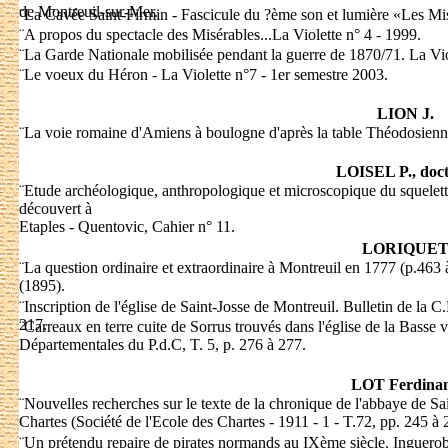
de Montreuil-sur-Mer.
¨
La Cavée Saint-Firmin - Fascicule du ?ème son et lumière «Les Mis
¨
A propos du spectacle des Misérables...La Violette n° 4 - 1999.
¨
La Garde Nationale mobilisée pendant la guerre de 1870/71. La Vio
¨
Le voeux du Héron - La Violette n°7 - 1er semestre 2003.
LION J.
¨
La voie romaine d'Amiens à boulogne d'après la table Théodosienne
LOISEL P., doct
¨
Etude archéologique, anthropologique et microscopique du squelet
découvert à
Etaples - Quentovic, Cahier n° 11.
LORIQUE
¨
La question ordinaire et extraordinaire à Montreuil en 1777 (p.463
(1895).
¨
Inscription de l'église de Saint-Josse de Montreuil. Bulletin de la 
217.
¨
Carreaux en terre cuite de Sorrus trouvés dans l'église de la Basse 
Départementales du P.d.C, T. 5, p. 276 à 277.
LOT Ferdina
¨
Nouvelles recherches sur le texte de la chronique de l'abbaye de Sa
Chartes (Société de l'Ecole des Chartes - 1911 - 1 - T.72, pp. 245 à 
¨
Un prétendu repaire de pirates normands au IXème siècle. Inguerobs