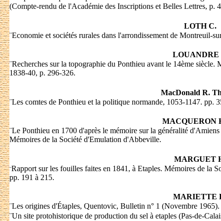
(Compte-rendu de l'Académie des Inscriptions et Belles Lettres, p. 
LOTH C.
¨
Economie et sociétés rurales dans l'arrondissement de Montreuil-s
LOUANDRE 
¨
Recherches sur la topographie du Ponthieu avant le 14ème siècle. 
1838-40, p. 296-326.
MacDonald R. T
¨
Les comtes de Ponthieu et la politique normande, 1053-1147. pp. 
MACQUERON H
¨
Le Ponthieu en 1700 d'après le mémoire sur la généralité d'Amiens 
Mémoires de la Société d'Emulation d'Abbeville.
MARGUET H
Rapport sur les fouilles faites en 1841, à Etaples. Mémoires de la S
¨
pp. 191 à 215.
MARIETTE 
¨
Les origines d'Étaples, Quentovic, Bulletin n° 1 (Novembre 1965).
¨
Un site protohistorique de production du sel à etaples (Pas-de-Calai