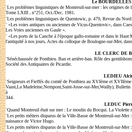
Le BOURDELLES 
¨
Les problèmes linguistiques de Montreuil-sur-mer : les origines de 
Tome LXIII , n°251, Oct./Dec. 1981.
¨
Les problèmes linguistiques de Quentowic, p. 479, Revue du Nord 
¨
«Les voies antiques ou anciennes de Vicus-Quentovic», dans Caes
Les Voies anciennes en Gaule ».
¨
«Les ports de la Canche à l'époque gallo-romaine et dans le Hau
l'antiquité à nos jours, Actes du colloque de Boulogne-sur-Mer, dan
LE CLERC DE 
¨
Sénéchaussée de Ponthieu. Ban et arrière-ban. Rôle des gentilshomm
Société des Antiquaires de Picardie.
LEDIEU Alci
¨
Seigneurs et Fieffés du comté de Ponthieu au XVIème et XVIIème s
Vaast,La Madeleine,Nempont,Saint-Josse-sur-Mer,Wailly), Bulletin d
à
344.
LEDUC Pier
¨
Quand Montreuil était sur mer : Le moulin du Bocqui. La Violette n
¨
Les petits métiers disparus de la Ville-Basse de Montreuil-sur-Mer : 
naissance de Victor Hugo.
¨
Les petits métiers disparus de la Ville-Basse de Montreuil-sur-Mer : 