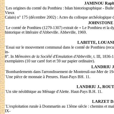
JAMINOU Rapha
¨
Les origines du comté du Ponthieu : bilan historiographique - Bullet
Vieux
Calais) n° 175 (décembre 2002) : Actes du colloque archéologique 
JOHNSTONE 
¨
Le comté de Ponthieu (1279-1307) extrait de « Le Ponthieu et la dy
historique et littéraire d'Abbeville. Abbeville, 1969.
LABITTE, LOUAN
¨
Essai sur le mouvement communal dans le comté de Ponthieu (recue
in-
8°. In
Mémoires de la Société d'Emulation d'Abbeville,
t. III, 1836-
exemplaires (10 sur carré fort et 59 sur papier ordinaire).
LANDRIU J
¨
Bombardements dans l'arrondissement de Montreuil-sur-Mer de 19
¨
Une pièce de monnaie à Preures. Haut-Pays BH. 11.
LANDRIU J., ROUT
¨
Un site néolithique au Ménage d'Alette. Haut-Pays B.H. 11.
LARZET D
¨
L'exploitation rurale à Dommartin au 13ème siècle : chemins et ma
IX-