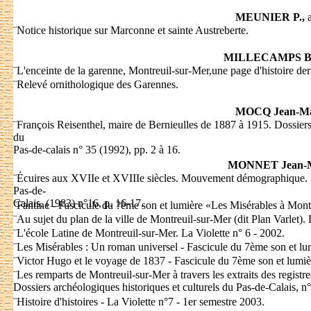
MEUNIER P.,
a
¨
Notice historique sur Marconne et sainte Austreberte.
MILLECAMPS Bri
¨
L'enceinte de la garenne, Montreuil-sur-Mer,une page d'histoire der
¨
Relevé ornithologique des Garennes.
MOCQ Jean-Ma
¨
François Reisenthel, maire de Bernieulles de 1887 à 1915. Dossier
du
Pas-de-calais n° 35 (1992), pp. 2 à 16.
MONNET Jean-M
¨
Écuires aux XVIIe et XVIIIe siècles. Mouvement démographique. Do
Pas-de-
Calais, (1983) n°16, p. 16-17.
¨
Fantine - Fascicule du ?ème son et lumière «Les Misérables à Mont
¨
Au sujet du plan de la ville de Montreuil-sur-Mer (dit Plan Varlet). 
¨
L'école Latine de Montreuil-sur-Mer. La Violette n° 6 - 2002.
¨
Les Misérables : Un roman universel - Fascicule du 7ème son et lu
¨
Victor Hugo et le voyage de 1837 - Fascicule du 7ème son et lumiè
¨
Les remparts de Montreuil-sur-Mer à travers les extraits des registr
Dossiers archéologiques historiques et culturels du Pas-de-Calais, n
¨
Histoire d'histoires - La Violette n°7 - 1er semestre 2003.