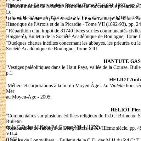
Historique de l'Artois et de la Picardie-Tome VI (1891-1892), pp. 2
¨
Chartes inédites de la fin du 11ème siècle concernant le prieuré
Le
Cabinet Historique de l'Artois et de la Picardie-Tome VI (1891-1892
¨
Une bulle inédite du pape Alexandre III pour l'abbaye de Sainte-A
Historique de l'Artois et de la Picardie - Tome VII (1892-93), pp. 24
¨
Répartition d'un impôt de 81740 livres sur les communautés civil
Haigneré), Bulletin de la Société Académique de Boulogne, Tome III
¨
Quelques chartes inédites concernant les abbayes, les prieurés ou l
Société Académique de Boulogne, Tome XIII.
HANTUTE GA
¨
Vestiges paléolitiques dans le Haut-Pays, vallée de la Course. Bull
p.1.
HELIOT Audr
¨
Métiers et corporations à la fin du Moyen Âge -
La Violette
hors sér
Mer
au Moyen-Âge - 2005.
HELIOT Pier
¨
Commentaires sur plusieurs édifices religieux du P.d.C: Brimeux, Sai
Bulletin
de la C.D des M.H du P.d.C tome VII-4 (1952)
¨
Restauration de l'abbaye de Longvilliers au XVIIIème siècle. pp. 
VII-4
(1952).
¨
L'église de Longvilliers. - Bulletin de la C.D. des M.H du P.d.C; T.