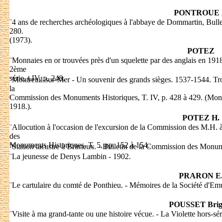
PONTROUE 
¨
4 ans de recherches archéologiques à l'abbaye de Dommartin, Bull
280.
(1973).
POTEZ
¨
Monnaies en or trouvées près d'un squelette par des anglais en 19
2ème
série, t.IV, p. 248.
¨
Montreuil-sur-Mer - Un souvenir des grands sièges. 1537-1544. Tro
la
Commission des Monuments Historiques, T. IV, p. 428 à 429. (Monnai
1918.).
POTEZ H.
¨
Allocution à l'occasion de l'excursion de la Commission des M.H. à
des
Monuments Historiques, T. 5, pp. 152 à 154.
¨
Station lacustre à Brimeux. - Bulletin de la Commission des Monume
¨
La jeunesse de Denys Lambin - 1902.
PRARON E
¨
Le cartulaire du comté de Ponthieu. - Mémoires de la Société d'Emu
POUSSET Brigi
¨
Visite à ma grand-tante ou une histoire vécue. - La Violette hors-sé