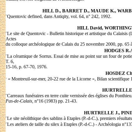
HILL D., BARRET D., MAUDE K., WAR
¨
Quentovic defined, dans Antiqity, vol. 64, n° 242, 1992.
HILL David, WORTHING
¨
Le site de Quentovic - Bulletin historique et artistique du Calaisi
Actes
du colloque archéologique de Calais du 25 novembre 2000, pp. 65 à
HODGES R.
¨
La céramique de Sorrus. Essai de mise au point sur un four de pot
T. 6,
15-16, p. 67-70, 1976.
HOSDEZ Ch
« Montreuil-sur-mer, 20-22 rue de la Licorne », Bilan scientifique 
¨
HURTRELLE 
¨
Carreaux funéraires en terre cuite vernissée des églises du Ponthieu
Pas-de-Calais,
n°16 (1983) pp. 21-43.
HURTRELLE J., PINI
¨
Le site néolithique des sablins à Etaples (P.-d-C.), premiers résultat
¨
Les ateliers de taille du silex à Etaples (P.-d-C.) - Archéologia n°