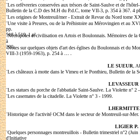
¨
Les orfèvreries conservées aux trésors de Saint-Saulve et de l'hôt
Bulletin de la C.D des M.H du P.d.C, tome VII-3, p. 354 à 367. 4 pl
¨
Les origines de Montreuil/mer - Extrait de Revue du Nord tome 
¨
Une visite à Preures, ou de la Préhistoire au Mérovingien et au XV
pp.
516 à 519, 1 pl.
¨
Nécropoles et civilisation en Artois et Boulonnais. Mémoires de l
à
290.
¨
Notes sur quelques objets d'art des églises du Boulonnais et du Mon
VIII-3 (1959-1963), p. 254 à … .
LE SUEUR
, A
¨
Les châteaux à motte dans le Vimeu et le Ponthieu, Bulletin de la S
LEVASSEUR
¨
Les statues du porche de l'abbatiale Saint-Saulve. La Violette n° 2 
¨
Les casemates de la citadelle. La Violette n° 3 - 1999.
LHERMITTE 
¨
Historique de l'activité OCM dans le secteur de Montreuil-sur-Mer
LIGIER P.
¨
Quelques personnages montreuillois - Bulletin trimestriel n°2 (Jui
d'Initiative