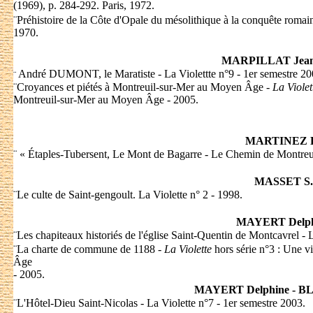
(1969), p. 284-292. Paris, 1972.
¨
Préhistoire de la Côte d'Opale du mésolithique à la conquête romaine.
1970.
MARPILLAT Jean
André DUMONT, le Maratiste - La Violettte n°9 - 1er semestre 20
¨
¨
Croyances et piétés à Montreuil-sur-Mer au Moyen Âge -
La Violet
Montreuil-sur-Mer au Moyen Âge - 2005.
MARTINEZ 
¨
« Étaples-Tubersent, Le Mont de Bagarre - Le Chemin de Montreuil 
MASSET S.
¨
Le culte de Saint-gengoult. La Violette n° 2 - 1998.
MAYERT Delph
¨
Les chapiteaux historiés de l'église Saint-Quentin de Montcavrel - 
¨
La charte de commune de 1188 -
La Violette
hors série n°3 : Une vi
Âge
- 2005.
MAYERT Delphine - BL
¨
L'Hôtel-Dieu Saint-Nicolas - La Violette n°7 - 1er semestre 2003.