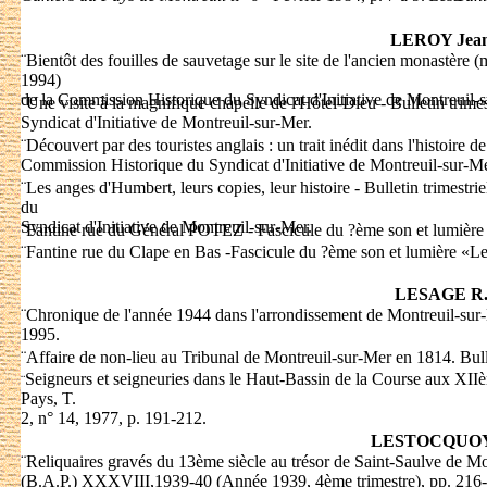
LEROY Jea
¨
Bientôt des fouilles de sauvetage sur le site de l'ancien monastère (
1994)
de la Commission Historique du Syndicat d'Initiative de Montreuil-
¨
Une visite à la magnifique chapelle de l'Hôtel-Dieu - Bulletin tri
Syndicat d'Initiative de Montreuil-sur-Mer.
¨
Découvert par des touristes anglais : un trait inédit dans l'histoire d
Commission Historique du Syndicat d'Initiative de Montreuil-sur-Me
¨
Les anges d'Humbert, leurs copies, leur histoire - Bulletin trimest
du
Syndicat d'Initiative de Montreuil-sur-Mer.
¨
Fantine rue du Général POTEZ - Fascicule du ?ème son et lumière
¨
Fantine rue du Clape en Bas -Fascicule du ?ème son et lumière «Le
LESAGE R
¨
Chronique de l'année 1944 dans l'arrondissement de Montreuil-sur-
1995.
¨
Affaire de non-lieu au Tribunal de Montreuil-sur-Mer en 1814. Bu
Seigneurs et seigneuries dans le Haut-Bassin de la Course aux XIIè
¨
Pays, T.
2, n° 14, 1977, p. 191-212.
LESTOCQUOY
¨
Reliquaires gravés du 13ème siècle au trésor de Saint-Saulve de Mo
(B.A.P.) XXXVIII,
1939-40 (Année 1939, 4ème trimestre), pp. 216