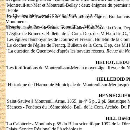
¨
Montreuil-sur-Mer et Montreuil-Bellay : deux énigmes du premier r
l'Ecole
des Chartes, Mélanges CXXVII, 1969, pp. 213-215.
¨
Coup d'oeil sur l'architecture militaire du moyen âge en Boulonnai
Monuments
Historiques du Pas-de-Calais, Tome III, p. 343 à 362.
¨
L'église paroissiale de Saint-Josse-sur-Mer. Bulletin de la Com. De
¨
L'église de Brimeux. Bulletin de la Com. Dep. des M.H.du P.d.C., T
¨
Les églises flamboyantes de Douriez et Fressin. Bulletin de la Com
¨
Le clocher de l'église de Frencq. Bulletin de la Com. Dep. des M.H.
¨
La question de Quentovic d'après les travaux récents,
Revue du No
HELIOT, LED
¨
Les fortifications de Montreuil-sur-Mer au moyen-âge. Revue du N
HELLEBOID Pi
Historique de l'Harmonie Municipale de Montreuil-sur-Mer jusqu'en
¨
HENNEGUIER
¨
Saint-Saulve à Montreuil. Arras, 1855. in-4° 5 p., 2 pl. Statistique
¨
Séances - Fenêtres du 16ème siècle. Bull. de la Com. Archéo. Du P
HILL David
¨
La Calotterie - Monthuis p.55 du Bilan scientifique 1992 de la Dir
Calais, Service Régional de l'Archéologie.