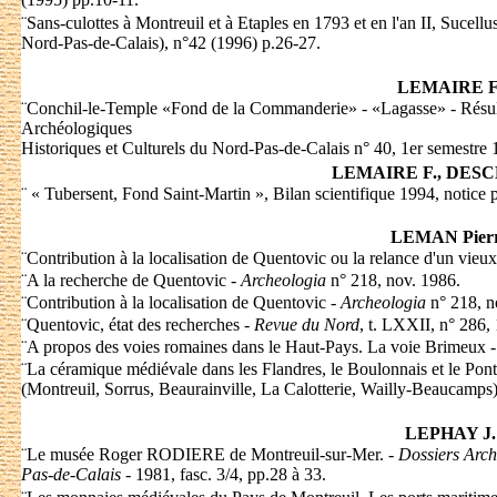
¨
Sans-culottes à Montreuil et à Etaples en 1793 et en l'an II, Sucell
Nord-Pas-de-Calais), n°42 (1996) p.26-27.
LEMAIRE F
¨
Conchil-le-Temple «Fond de la Commanderie» - «Lagasse» - Résulta
Archéologiques
Historiques et Culturels du Nord-Pas-de-Calais n° 40, 1er semestre 
LEMAIRE F., DESC
¨
« Tubersent, Fond Saint-Martin », Bilan scientifique 1994, notice p
LEMAN Pier
¨
Contribution à la localisation de Quentovic ou la relance d'un vieu
¨
A la recherche de Quentovic -
Archeologia
n° 218, nov. 1986.
¨
Contribution à la localisation de Quentovic -
Archeologia
n° 218, n
¨
Quentovic, état des recherches -
Revue du Nord
, t. LXXII, n° 286,
¨
A propos des voies romaines dans le Haut-Pays. La voie Brimeux -
¨
La céramique médiévale dans les Flandres, le Boulonnais et le Pon
(Montreuil, Sorrus, Beaurainville, La Calotterie, Wailly-Beaucamps)
LEPHAY J.
¨
Le musée Roger RODIERE de Montreuil-sur-Mer. -
Dossiers Arch
Pas-de-Calais
- 1981, fasc. 3/4, pp.28 à 33.