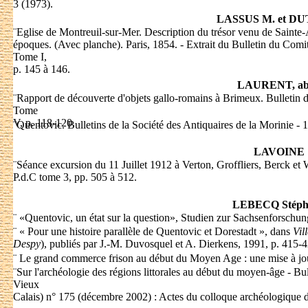
3 (1973).
LASSUS M. et D
¨
Eglise de Montreuil-sur-Mer. Description du trésor venu de Sainte-A
époques. (Avec planche). Paris, 1854. - Extrait du Bulletin du Comité
Tome I,
p. 145 à 146.
LAURENT, ab
¨
Rapport de découverte d'objets gallo-romains à Brimeux. Bulletin d
Tome
V, p. 118-120.
¨
Quentovic. Bulletins de la Société des Antiquaires de la Morinie -
LAVOINE
¨
Séance excursion du 11 Juillet 1912 à Verton, Groffliers, Berck e
P.d.C tome 3, pp. 505 à 512.
LEBECQ Stéph
¨
«Quentovic, un état sur la question», Studien zur Sachsenforschun
¨
« Pour une histoire parallèle de Quentovic et Dorestadt », dans
Vil
Despy
), publiés par J.-M. Duvosquel et A. Dierkens, 1991, p. 415-4
¨
Le grand commerce frison au début du Moyen Age : une mise à jou
¨
Sur l'archéologie des régions littorales au début du moyen-âge - Bul
Vieux
Calais) n° 175 (décembre 2002) : Actes du colloque archéologique 