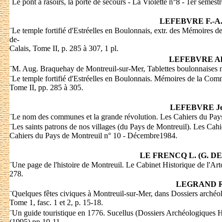
¨
Le pont à rasoirs, la porte de secours - La Violette n°8 - 1er semest
LEFEBVRE F.-A.
¨
Le temple fortifié d'Estréelles en Boulonnais, extr. des Mémoires
de-
Calais, Tome II, p. 285 à 307, 1 pl.
LEFEBVRE Al
¨
M. Aug. Braquehay de Montreuil-sur-Mer, Tablettes boulonnaises n
¨
Le temple fortifié d'Estréelles en Boulonnais. Mémoires de la Co
Tome II, pp. 285 à 305.
LEFEBVRE J
¨
Le nom des communes et la grande révolution. Les Cahiers du Pays 
¨
Les saints patrons de nos villages (du Pays de Montreuil). Les Cah
Cahiers du Pays de Montreuil n° 10 - Décembre1984.
LE FRENCQ L. (G. D
¨
Une page de l'histoire de Montreuil. Le Cabinet Historique de l'Art
278.
LEGRAND R
¨
Quelques fêtes civiques à Montreuil-sur-Mer, dans Dossiers archéo
Tome 1, fasc. 1 et 2, p. 15-18.
¨
Un guide touristique en 1776. Sucellus (Dossiers Archéologiques H
(1995) pp.10-11.