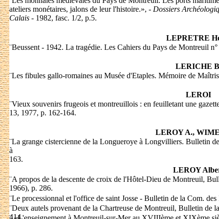
¨
Les monnaies médiévales du Pays de Montreuil. Les ports maritim
ateliers monétaires, jalons de leur l'histoire.», -
Dossiers Archéologiq
Calais
- 1982, fasc. 1/2, p.5.
LEPRETRE He
¨
Beussent - 1942. La tragédie. Les Cahiers du Pays de Montreuil n° 
LERICHE B
¨
Les fibules gallo-romaines au Musée d'Etaples. Mémoire de Maîtrise 
LEROI
¨
Vieux souvenirs frugeois et montreuillois : en feuilletant une gazett
13, 1977, p. 162-164.
LEROY A., WIME
¨
La grange cistercienne de la Longueroye à Longvilliers. Bulletin 
à
163.
LEROY Albe
¨
A propos de la descente de croix de l'Hôtel-Dieu de Montreuil, Bul
1966), p. 286.
¨
Le processionnal et l'office de saint Josse - Bulletin de la Com. de
¨
Deux autels provenant de la Chartreuse de Montreuil, Bulletin de l
414.
¨
«L'enseignement à Montreuil-sur-Mer au XVIIIème et XIXème sièc